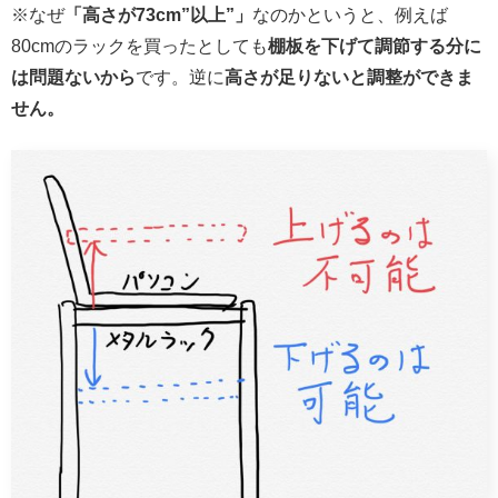
※なぜ
「高さが73cm”以上”」
なのかというと、例えば
80cmのラックを買ったとしても
棚板を下げて調節する分に
は問題ないから
です。逆に
高さが足りないと調整ができま
せん。