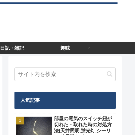
日記・雑記
趣味
人気記事
部屋の電気のスイッチ紐が
切れた・取れた時の対処方
法[天井照明,蛍光灯,シーリ