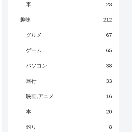
車
23
趣味
212
グルメ
67
ゲーム
65
パソコン
38
旅行
33
映画,アニメ
16
本
20
釣り
8