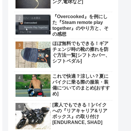
ング,電球など]
『Overcooked』を例にし
た『Steam remote play
together』のやり方と、そ
の感想
ほぼ無料でもできる！ギア
チェンジ時の靴の擦れを防
ぐ方法一覧[シフトカバー、
シフトペダル]
これで快適？涼しい？夏に
バイクに乗る際の服装・装
備についてのまとめ[おすす
め]
[素人でもできる！]バイク
への『リアキャリア&リア
ボックス』の取り付け
[ENDURANCE, SHAD]