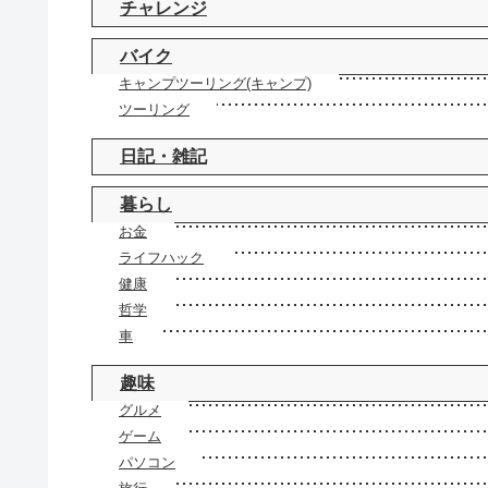
チャレンジ
バイク
キャンプツーリング(キャンプ)
ツーリング
日記・雑記
暮らし
お金
ライフハック
健康
哲学
車
趣味
グルメ
ゲーム
パソコン