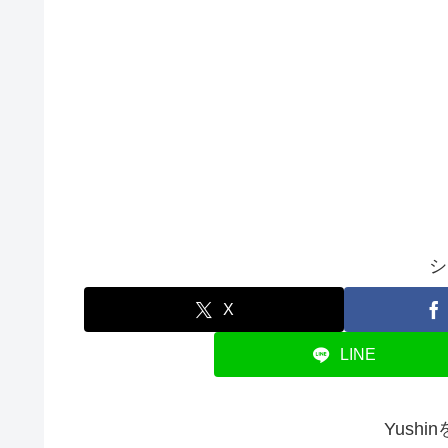
シ
X
LINE
Yush