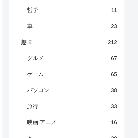
哲学
11
車
23
趣味
212
グルメ
67
ゲーム
65
パソコン
38
旅行
33
映画,アニメ
16