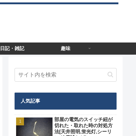
日記・雑記
趣味
人気記事
部屋の電気のスイッチ紐が
切れた・取れた時の対処方
法[天井照明,蛍光灯,シーリ