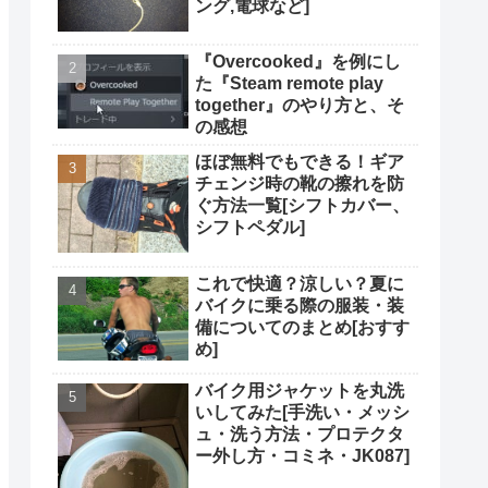
ング,電球など]
『Overcooked』を例にし
た『Steam remote play
together』のやり方と、そ
の感想
ほぼ無料でもできる！ギア
チェンジ時の靴の擦れを防
ぐ方法一覧[シフトカバー、
シフトペダル]
これで快適？涼しい？夏に
バイクに乗る際の服装・装
備についてのまとめ[おすす
め]
バイク用ジャケットを丸洗
いしてみた[手洗い・メッシ
ュ・洗う方法・プロテクタ
ー外し方・コミネ・JK087]