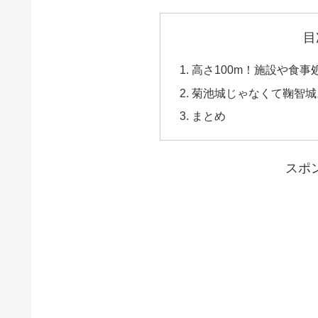
目
高さ100m！施設や食
菊池城じゃなくて鞠智城
まとめ
スポ