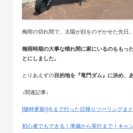
梅雨の切れ間で、太陽が顔をのぞかせた先日
梅雨時期の大事な晴れ間に家にいるのももっ
とにしました。
とりあえずの
目的地を『竜門ダム』に決め、
↓関連記事↓
[随時更新!]今まで行った日帰りツーリングまと
初心者でもできる！準備から実行まで！キャン