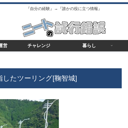
『自分の経験』→『誰かの役に立つ情報』
運営
チャレンジ
暮らし
指したツーリング[鞠智城]