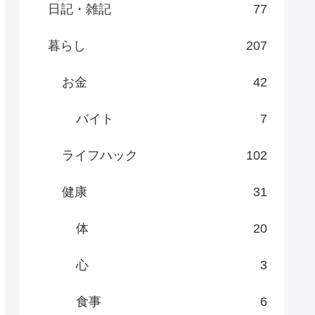
日記・雑記
77
暮らし
207
お金
42
バイト
7
ライフハック
102
健康
31
体
20
心
3
食事
6