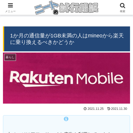
『自分の経験』→『誰かの役に立つ情報』
メニュー
検索
1か月の通信量が1GB未満の人はmineoから楽天
に乗り換えるべきかどうか
暮らし
2021.11.25
2021.11.30