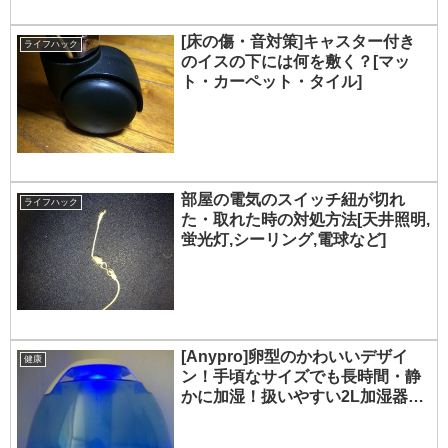
[床の傷・音対策]キャスター付き
ライフハック
のイスの下には何を敷く？[マッ
ト・カーペット・タイル]
部屋の電気のスイッチ紐が切れ
ライフハック
た・取れた時の対処方法[天井照明,
蛍光灯,シーリング,電球など]
[Anypro]卵型のかわいいデザイ
健康
ン！手頃なサイズでも長時間・静
かに加湿！扱いやすい2L加湿器を
インプレ・レビュー！[1年保証あ
り]