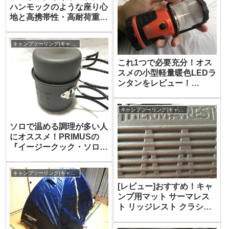
ハンモックのような座り心
地と高携帯性・高耐荷重を
兼ね備えたコンパクトなア
ウトドアチェア！
キャンプツーリング(キャンプ)
[Airbibo]
これ1つで必要充分！オス
スメの小型軽量暖色LEDラ
ンタンをレビュー！
[GENTOS エクスプローラ
ー『EX-1977IS』]
キャンプツーリング(キャンプ)
ソロで温める調理が多い人
にオススメ！PRIMUSの
『イージークック・ソロセ
ットS』をインプレ・レビ
ュー[P-CK-K102]
キャンプツーリング(キャンプ)
[レビュー]おすすめ！キャ
ンプ用マット サーマレス
ト リッジレスト クラシッ
ク R[インプレ]