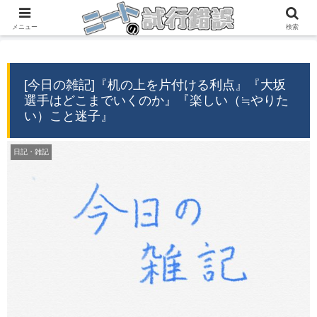
『自分の経験』→『誰かの役に立つ情報』
メニュー
検索
[今日の雑記]『机の上を片付ける利点』『大坂
選手はどこまでいくのか』『楽しい（≒やりた
い）こと迷子』
日記・雑記