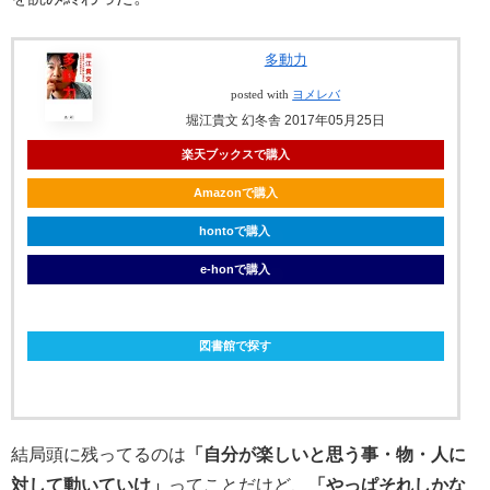
多動力
posted with
ヨメレバ
堀江貴文 幻冬舎 2017年05月25日
楽天ブックスで購入
Amazonで購入
hontoで購入
e-honで購入
ebookjapanで購入
図書館で探す
結局頭に残ってるのは
「自分が楽しいと思う事・物・人に
対して動いていけ」
ってことだけど、
「やっぱそれしかな