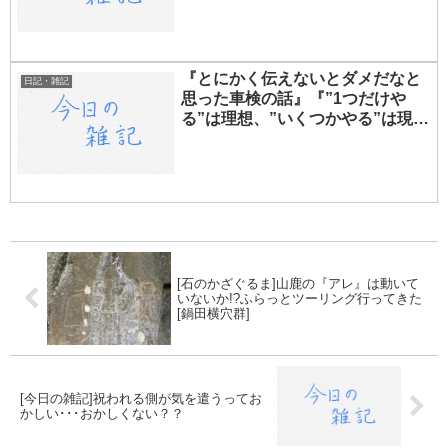
『とにかく伝えないとダメだなと
日記・雑記
思った車検の話』『”1つだけや
る”は理想、”いくつかやる”は現実
的』[今日の雑記]
[石のかざぐるま]山鹿の『アレ』は動いて
いないか!?ふらっとツーリング行ってきた
[鍋田横穴群]
[今日の雑記]祝われる側が気を遣うってお
かしい･･･おかしくない？？