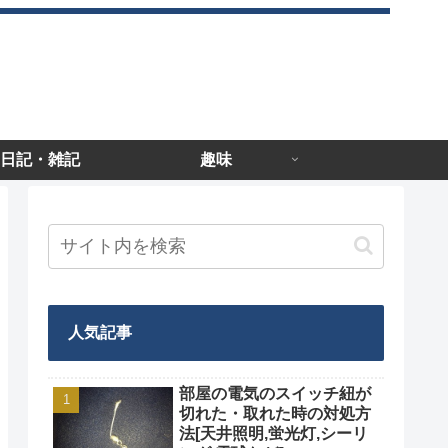
日記・雑記
趣味
人気記事
部屋の電気のスイッチ紐が
切れた・取れた時の対処方
法[天井照明,蛍光灯,シーリ