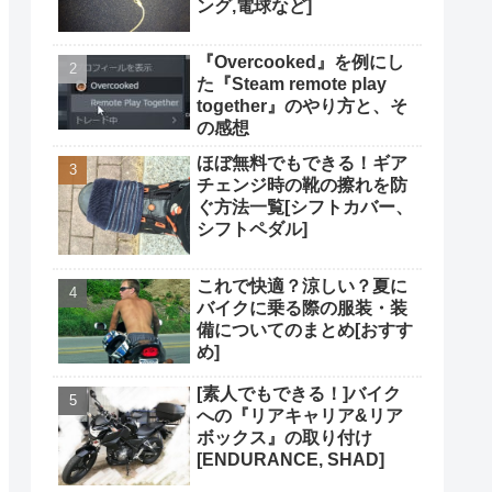
ング,電球など]
『Overcooked』を例にし
た『Steam remote play
together』のやり方と、そ
の感想
ほぼ無料でもできる！ギア
チェンジ時の靴の擦れを防
ぐ方法一覧[シフトカバー、
シフトペダル]
これで快適？涼しい？夏に
バイクに乗る際の服装・装
備についてのまとめ[おすす
め]
[素人でもできる！]バイク
への『リアキャリア&リア
ボックス』の取り付け
[ENDURANCE, SHAD]