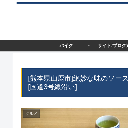
バイク
サイト/ブログ
[熊本県山鹿市]絶妙な味のソ
[国道3号線沿い]
グルメ