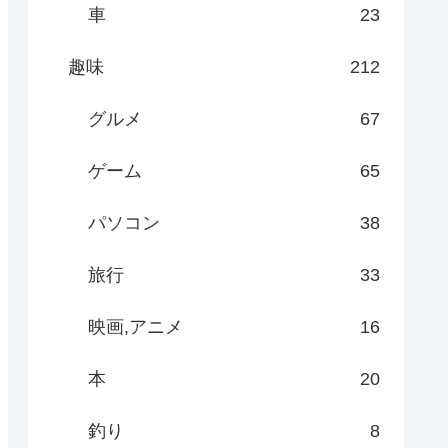
車
23
趣味
212
グルメ
67
ゲーム
65
パソコン
38
旅行
33
映画,アニメ
16
本
20
釣り
8