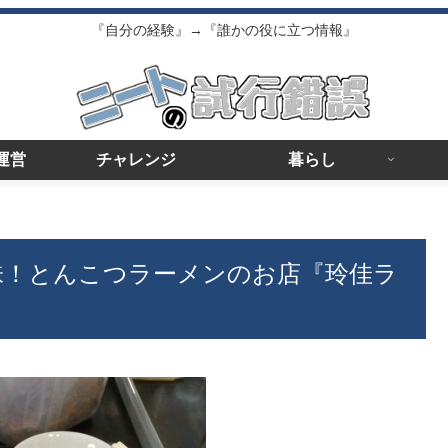
『自分の経験』→『誰かの役に立つ情報』
運営
チャレンジ
暮らし
る味！とんこつラーメンのお店『玲佳ラ