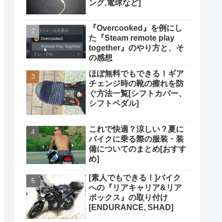
ング,電球など]
『Overcooked』を例にし
た『Steam remote play
together』のやり方と、そ
の感想
ほぼ無料でもできる！ギア
チェンジ時の靴の擦れを防
ぐ方法一覧[シフトカバー、
シフトペダル]
これで快適？涼しい？夏に
バイクに乗る際の服装・装
備についてのまとめ[おすす
め]
[素人でもできる！]バイク
への『リアキャリア&リア
ボックス』の取り付け
[ENDURANCE, SHAD]