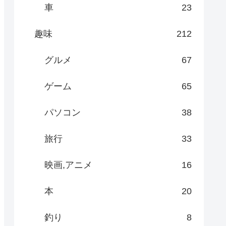
車
23
趣味
212
グルメ
67
ゲーム
65
パソコン
38
旅行
33
映画,アニメ
16
本
20
釣り
8