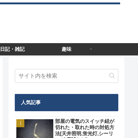
日記・雑記
趣味
人気記事
部屋の電気のスイッチ紐が
切れた・取れた時の対処方
法[天井照明,蛍光灯,シーリ