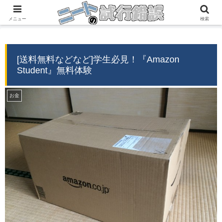
『自分の経験』→『誰かの役に立つ情報』
メニュー
検索
[送料無料などなど]学生必見！『Amazon
Student』無料体験
お金