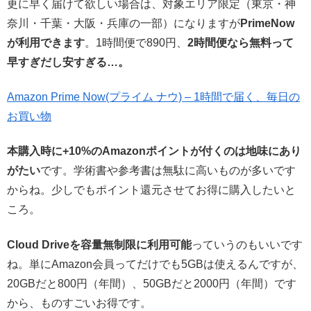
更に早く届けて欲しい場合は、対象エリア限定（東京・神
奈川・千葉・大阪・兵庫の一部）になりますが
PrimeNow
が利用できます
。1時間便で890円、
2時間便なら無料って
早すぎだし安すぎる…。
Amazon Prime Now(プライム ナウ) – 1時間で届く、毎日の
お買い物
本購入時に+10%のAmazonポイントが付くのは地味にあり
がたい
です。学術書や参考書は無駄に高いものが多いです
からね。少しでもポイント還元させてお得に購入したいと
ころ。
Cloud Driveを容量無制限に利用可能
っていうのもいいです
ね。単にAmazon会員ってだけでも5GBは使えるんですが、
20GBだと800円（年間）、50GBだと2000円（年間）です
から、ものすごいお得です。