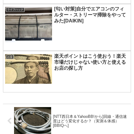
[匂い対策]自分でエアコンのフィ
ライフハック
ルター・ストリーマ掃除をやって
みた[DAIKIN]
楽天ポイントはこう使おう！楽天
お金
市場だけじゃない使い方と使える
お店の探し方
[NTT西日本＆YahooBB!から]回線・通信速
度はどう変化するか？（実測＆体感）
[BBIQへ]