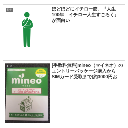
ほどほどにイチロー節。『人生
哲学
100年 イチロー人生すごろく』
が面白い
[手数料無料]mineo（マイネオ）の
お金
エントリーパッケージ購入から
SIMカード受取まで[約3000円お
得]