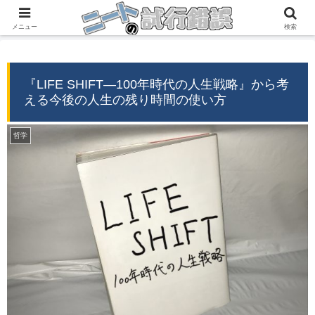
『自分の経験』→『誰かの役に立つ情報』
メニュー
検索
『LIFE SHIFT―100年時代の人生戦略』から考
える今後の人生の残り時間の使い方
哲学