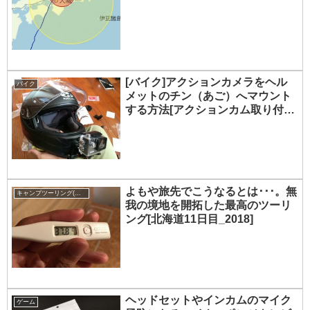
[バイク]アクションカメラをヘル
バイク
メットのチン（あご）へマウント
する方法[アクションカム取り付
け]
よもや旅先でこうなるとは･･･。無
キャンプツーリング(キャンプ)
我の境地を開拓した最高のツーリ
ング[北海道11日目_2018]
ヘッドセットやインカムのマイク
ゲーム