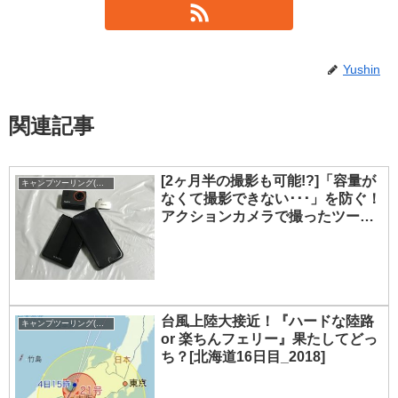
Yushin
関連記事
[2ヶ月半の撮影も可能!?]「容量が
キャンプツーリング(キャンプ)
なくて撮影できない･･･」を防ぐ！
アクションカメラで撮ったツーリ
ング走行動画のデータ削減・管理
方法
台風上陸大接近！『ハードな陸路
キャンプツーリング(キャンプ)
or 楽ちんフェリー』果たしてどっ
ち？[北海道16日目_2018]