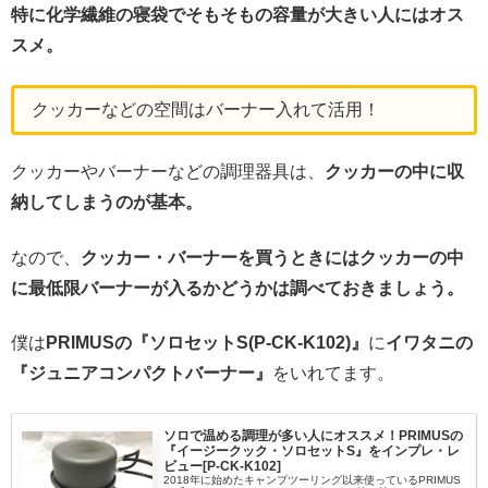
特に化学繊維の寝袋でそもそもの容量が大きい人にはオス
スメ。
クッカーなどの空間はバーナー入れて活用！
クッカーやバーナーなどの調理器具は、
クッカーの中に収
納してしまうのが基本。
なので、
クッカー・バーナーを買うときにはクッカーの中
に最低限バーナーが入るかどうかは調べておきましょう。
僕は
PRIMUSの『ソロセットS(P-CK-K102)』
に
イワタニの
『ジュニアコンパクトバーナー』
をいれてます。
ソロで温める調理が多い人にオススメ！PRIMUSの
『イージークック・ソロセットS』をインプレ・レ
ビュー[P-CK-K102]
2018年に始めたキャンプツーリング以来使っているPRIMUS