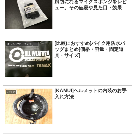
風防になるマイクスポンジをレビ
ュー。その値段や見た目・効果
は？
[比較におすすめ]バイク用防水バ
キャンプツーリング(キャンプ)
ッグまとめ[価格・容量・固定道
具・サイズ]
[KAMUI]ヘルメットの内装のお手
バイク
入れ方法