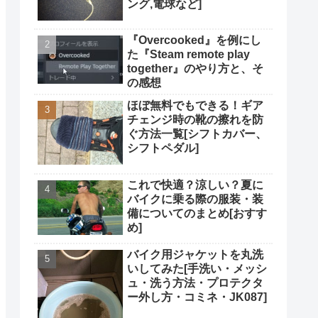
ング,電球など]
『Overcooked』を例にし
た『Steam remote play
together』のやり方と、そ
の感想
ほぼ無料でもできる！ギア
チェンジ時の靴の擦れを防
ぐ方法一覧[シフトカバー、
シフトペダル]
これで快適？涼しい？夏に
バイクに乗る際の服装・装
備についてのまとめ[おすす
め]
バイク用ジャケットを丸洗
いしてみた[手洗い・メッシ
ュ・洗う方法・プロテクタ
ー外し方・コミネ・JK087]