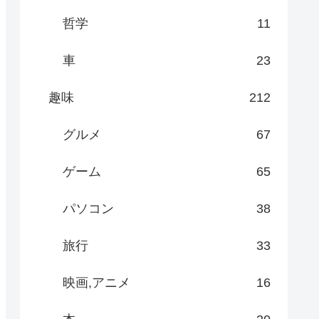
哲学
11
車
23
趣味
212
グルメ
67
ゲーム
65
パソコン
38
旅行
33
映画,アニメ
16