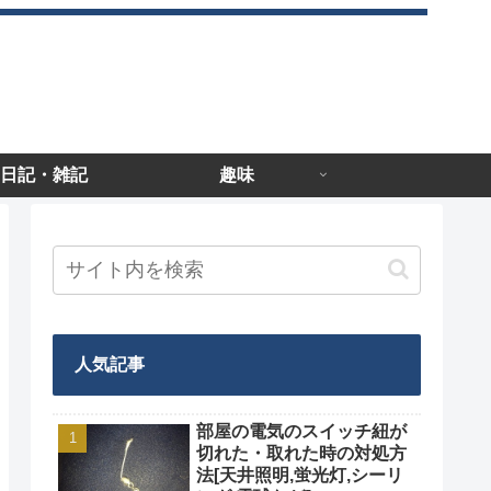
日記・雑記
趣味
人気記事
部屋の電気のスイッチ紐が
切れた・取れた時の対処方
法[天井照明,蛍光灯,シーリ