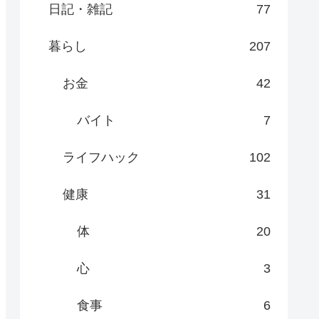
日記・雑記
77
暮らし
207
お金
42
バイト
7
ライフハック
102
健康
31
体
20
心
3
食事
6