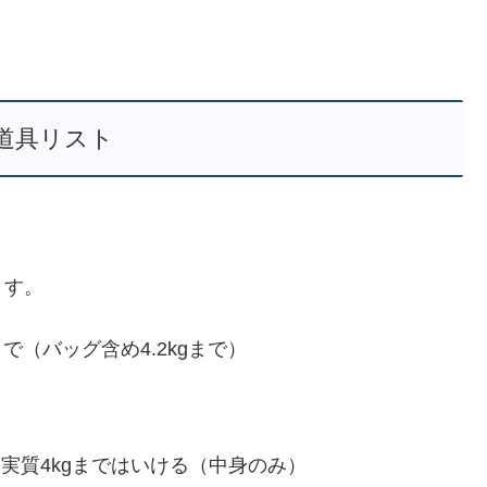
道具リスト
ます。
まで（バッグ含め4.2kgまで）
で、実質4kgまではいける（中身のみ）